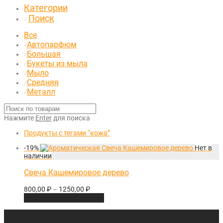
Категории
Поиск
⁄
Все
Автопарфюм
⁄
Большая
⁄
Букеты из мыла
⁄
Мыло
⁄
Средняя
⁄
Металл
⁄
Нажмите
Enter
для поиска
Продукты с тегами
“кожа”
-
19
%
Свеча Кашемировое дерево
800,00
₽
–
1250,00
₽
Выберите параметры