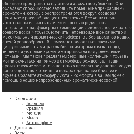
обычного пространства в уютное и ароматное убежище. Они
обладают способностью заполнить помещение прекрасными
ароматами, которые распространяются вокруг, создавая
приятное и расслабляющее впечатление. Все наши свечи
изготовлены из высококачественных ингредиентов,
натуральных парфюмерных композиций и экологически чистого
соевого воска, чтобы обеспечить непревзойденное качество и
максимальный ароматический эффект. Выбор ароматов наших
свечей разнообразен. Вы сможете насладиться свежими
цитрусовыми нотами, расслабляющим ароматом лаванды,
теплыми и уютными ароматами пряностей или древесными
нотками . Мы также предлагаем сезонные коллекции, чтобы вы
могли окунуться например в атмосферу рождества.. Наши
ароматические свечи - это не только прекрасное дополнение для
вашего дома, но и отличный подарок для ваших близких и
друзей. Создайте атмосферу уюта и комфорта в вашем доме с
помощью наших непревзойденных ароматических свечей.
Категории
Большая
Средняя
Металл
Мыло
Автопарфюм
Доставка
Воск