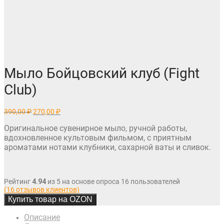
Мыло Бойцовский клуб (Fight
Club)
Первоначальная
Текущая
390,00
₽
270,00
₽
цена
цена:
составляла
270,00 ₽.
Оригинальное сувенирное мыло, ручной работы,
390,00 ₽.
вдохновленное культовым фильмом, с приятным
ароматами нотами клубники, сахарной ваты и сливок.
Рейтинг
4.94
из 5 на основе опроса
16
пользователей
(
16
отзывов клиентов)
Купить товар на OZON
Описание