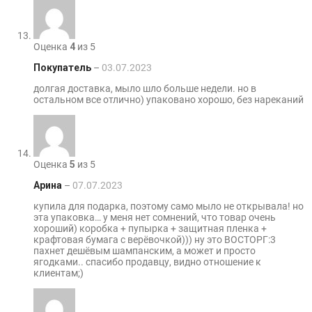
Оценка
4
из 5
Покупатель
–
03.07.2023
долгая доставка, мыло шло больше недели. но в
остальном все отлично) упаковано хорошо, без нареканий
Оценка
5
из 5
Арина
–
07.07.2023
купила для подарка, поэтому само мыло не открывала! но
эта упаковка… у меня нет сомнений, что товар очень
хороший) коробка + пупырка + защитная пленка +
крафтовая бумага с верёвочкой))) ну это ВОСТОРГ:3
пахнет дешёвым шампанским, а может и просто
ягодками.. спасибо продавцу, видно отношение к
клиентам;)