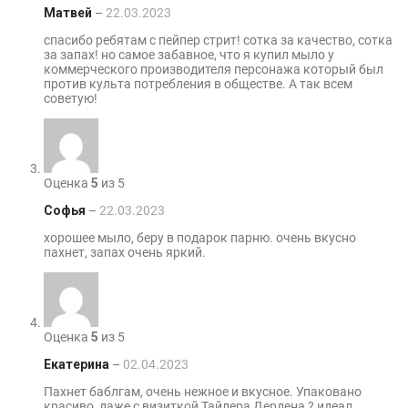
Матвей
–
22.03.2023
спасибо ребятам с пейпер стрит! сотка за качество, сотка
за запах! но самое забавное, что я купил мыло у
коммерческого производителя персонажа который был
против культа потребления в обществе. А так всем
советую!
Оценка
5
из 5
Софья
–
22.03.2023
хорошее мыло, беру в подарок парню. очень вкусно
пахнет, запах очень яркий.
Оценка
5
из 5
Екатерина
–
02.04.2023
Пахнет баблгам, очень нежное и вкусное. Упаковано
красиво, даже с визиткой Тайлера Дердена ? идеал