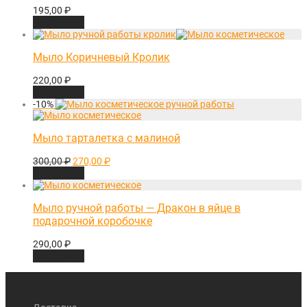
195,00
₽
В корзину
Мыло Коричневый Кролик
220,00
₽
В корзину
-
10
%
Мыло тарталетка с малиной
Первоначальная
Текущая
300,00
₽
270,00
₽
цена
цена:
В корзину
составляла
270,00 ₽.
300,00 ₽.
Мыло ручной работы — Дракон в яйце в
подарочной коробочке
290,00
₽
В корзину