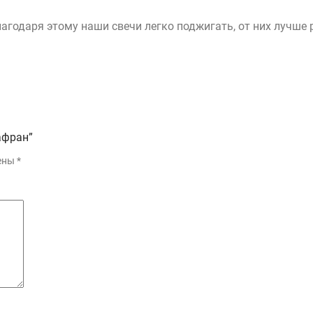
Благодаря этому наши свечи легко поджигать, от них лучш
афран”
чены
*