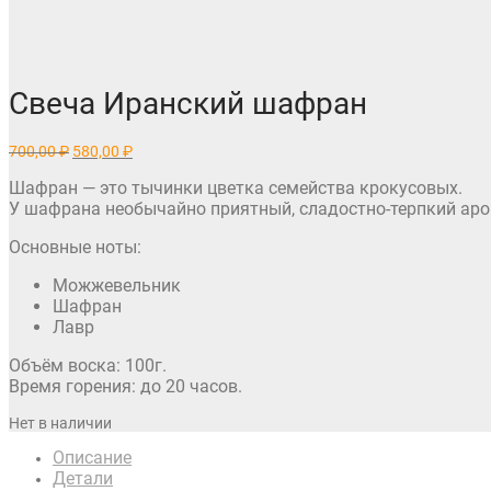
Свеча Иранский шафран
Первоначальная
Текущая
700,00
₽
580,00
₽
цена
цена:
составляла
580,00 ₽.
Шафран — это тычинки цветка семейства крокусовых.
700,00 ₽.
У шафрана необычайно приятный, сладостно-терпкий арома
Основные ноты:
Можжевельник
Шафран
Лавр
Объём воска: 100г.
Время горения: до 20 часов.
Нет в наличии
Описание
Детали