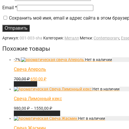
Email
*
Сохранить моё имя, email и адрес сайта в этом брау
Артикул:
001-003-sha
Категория:
Металл
Метки:
Contemporary
,
Esse
Похожие товары
-
7
%
Свеча Апероль
Первоначальная
Текущая
700,00
₽
650,00
₽
цена
цена:
Подробнее
составляла
650,00 ₽.
700,00 ₽.
Свеча Лимонный кекс
980,00
₽
–
1550,00
₽
Выберите параметры
Свеча Жасмин