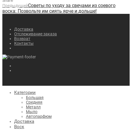
Share
Советы по уходу за свечами из соевого
Предыдущий
воска: Позвольте им сиять ярче и дольше!
Доставка
Отслеживание заказа
Возврат
Контакты
Категории
Большая
Средняя
Металл
Мыло
Автопарфюм
Доставка
Воск