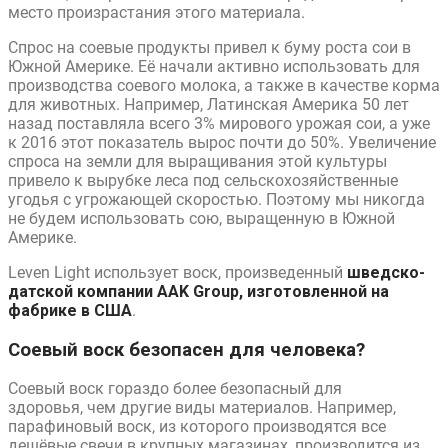
место произрастания этого материала.
Спрос на соевые продукты привел к буму роста сои в
Южной Америке. Её начали активно использовать для
производства соевого молока, а также в качестве корма
для животных. Например, Латинская Америка 50 лет
назад поставляла всего 3% мирового урожая сои, а уже
к 2016 этот показатель вырос почти до 50%. Увеличение
спроса на земли для выращивания этой культуры
привело к вырубке леса под сельскохозяйственные
угодья с угрожающей скоростью. Поэтому мы никогда
не будем использовать сою, выращенную в Южной
Америке.
Leven Light использует воск, произведенный
шведско-
датской компании AAK Group, изготовленной на
фабрике в США
.
Соевый воск безопасен для человека?
Соевый воск гораздо более безопасный для
здоровья, чем другие виды материалов. Например,
парафиновый воск, из которого производятся все
дешёвые свечи в крупных магазинах, производится из