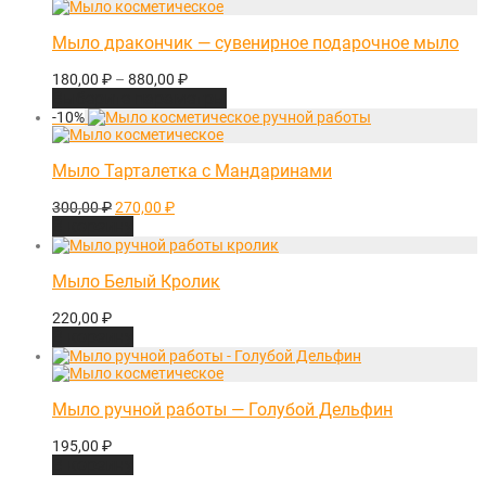
Мыло дракончик — сувенирное подарочное мыло
180,00
₽
–
880,00
₽
Выберите параметры
-
10
%
Мыло Тарталетка с Мандаринами
Первоначальная
Текущая
300,00
₽
270,00
₽
цена
цена:
В корзину
составляла
270,00 ₽.
300,00 ₽.
Мыло Белый Кролик
220,00
₽
В корзину
Мыло ручной работы — Голубой Дельфин
195,00
₽
В корзину