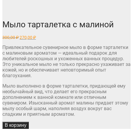
Мыло тарталетка с малиной
Первоначальная
Текущая
300,00
₽
270,00
₽
цена
цена:
составляла
270,00 ₽.
Привлекательное сувенирное мыло в форме тарталетки
300,00 ₽.
с малиновым ароматом — идеальный подарок для
любителей роскошных и ухоженных ванных процедур.
Это уникальное мыло не только прекрасно ухаживает за
кожей, но и обеспечивает неповторимый опыт
благоухания.
Мыло выполнено в форме тарталетки, придающей ему
необычайный вид, что делает его прекрасным
дополнением к ванной комнате или отличным
сувениром. Изысканный аромат малины придает этому
мылу особый шарм, наполняя воздух вокруг вас
сладким и приятным ароматом.
В корзину