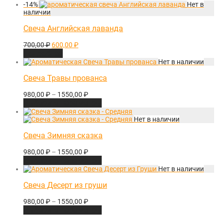
-
14
%
Свеча Английская лаванда
Первоначальная
Текущая
700,00
₽
600,00
₽
цена
цена:
Подробнее
составляла
600,00 ₽.
700,00 ₽.
Свеча Травы прованса
980,00
₽
–
1550,00
₽
Выберите параметры
Свеча Зимняя сказка
980,00
₽
–
1550,00
₽
Выберите параметры
Свеча Десерт из груши
980,00
₽
–
1550,00
₽
Выберите параметры